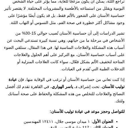
تراجع اللثة، يمكن أن يكون مزعجًا للغاية، مما يؤثر على حياة الشخص
اليومية ويقلل من استمتاعه بالأطعمة والمشروبات المختلفة. لا يقتصر تأثير
حساسية الأسنان على الشعور بالألم فقط، بل قد يكون أيضًا مؤشرًا على
وجود مشاكل أكثر خطورة في صحة الفم، مثل التسوس أو التهاب اللثة.
تشير الدراسات إلى أن حساسية الأسنان تُصيب حوالي 15-30% من
الأشخاص في مرحلة ما من حياتهم، وهي نسبة كبيرة تستدعي البحث عن
أسباب هذه المشكلة والعلاجات المناسبة لها. في هذا المقال، سنلقي الضوء
على أسباب حساسية الأسنان، مع التركيز على أهم الحلول والعلاجات
المتاحة لتخفيف الألم بشكل فعّال، سواء كانت العلاجات المنزلية أو
التدخلات الطبية التي تُقدم في العيادات.
إذا كنت تعاني من حساسية الأسنان أو ترغب في الوقاية منها، فإن
عيادة
توليب للأسنان
، تحت إشراف
د. ياسر الهواري
، في القاهرة تقدم لك أفضل
النصائح والعلاجات للتخلص من هذه المشكلة والحفاظ على صحة أسنانك
ولثتك.
للتواصل وحجز موعد في عيادة توليب للأسنان:
العنوان الأول
: ١ ميدان موسى جلال، ١٢٤١١ المهندسين
العنوان الثاني
: 117 شارع التحرير، الدقي