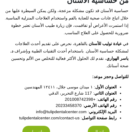
من حساسية الأسنان
حساسية الأسنان قد تكون مشكلة مزعجة، ولكن يمكن السيطرة عليها من
خلال اتباع عادات صحية للعناية بالفم واستخدام العلاجات المنزلية المناسبة.
إذا استمرت الأعراض أو تفاقمت، فإن زيارة طبيب الأسنان تعتبر خطوة
ضرورية للحصول على العلاج المناسب.
في
عيادة توليب للأسنان
بالقاهرة، نحرص على تقديم أحدث العلاجات
لمشكلة حساسية الأسنان. باستخدام أحدث التقنيات الطبية وبإشراف
د.
ياسر الهواري
، نقدم لك الحلول الأكثر فعالية للتخلص من الألم وتحسين
صحة أسنانك.
للتواصل وحجز موعد:
العنوان الأول
: ١ ميدان موسى جلال، ١٢٤١١ المهندسين
العنوان الثاني
: 117 شارع التحرير، الدقي
رقم الهاتف
: +201008742398
رقم الهاتف الأرضي
: 20233458370
البريد الإلكتروني
:
info@tulipdentalcenter.com
رابط صفحة التواصل
:
tulipdentalcenter.com/contact-us
اتصال
واتس اب