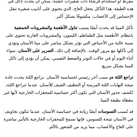
مفرط أو استخدام فرشاة ذات شعيرات خشنة، يمكن أن يحدث تآكل في
هذه الطبقة. هذا التآكل يجعل العاج، الذي يحتوي على أنابيب صغيرة تنقل
الإحساس إلى الأعصاب، مكشوفًا بشكل أكبر.
تآكل المينا قد يحدث أيضًا بسبب
تناول الأطعمة والمشروبات الحمضية
بانتظام. الأطعمة مثل الطماطم، الليمون، والمشروبات الغازية تحتوي على
نسبة عالية من الأحماض التي تؤثر بشكل مباشر على مينا الأسنان وتؤدي
إلى تآكلها مع مرور الوقت. بالإضافة إلى ذلك،
الصرير على الأسنان
، سواء
أثناء النوم أو في حالات التوتر والضغط النفسي، يمكن أن يؤدي إلى تآكل
المينا بشكل سريع.
تراجع اللثة
هو سبب آخر رئيسي لحساسية الأسنان. تراجع اللثة يحدث عادة
نتيجة التهابات اللثة المزمنة أو التنظيف العنيف للأسنان. عندما تتراجع اللثة،
تُكشف جذور الأسنان التي تكون أكثر حساسية للمحفزات الخارجية لأنها غير
مغطاة بطبقة المينا.
قد تُسبب
التسوسات
أيضًا زيادة في حساسية الأسنان. عندما تتكون تجاويف
في الأسنان نتيجة للتسوس، فإنها تسمح للمحفزات الخارجية بالتأثير مباشرة
على العاج والأعصاب، مما يزيد من الشعور بالألم.