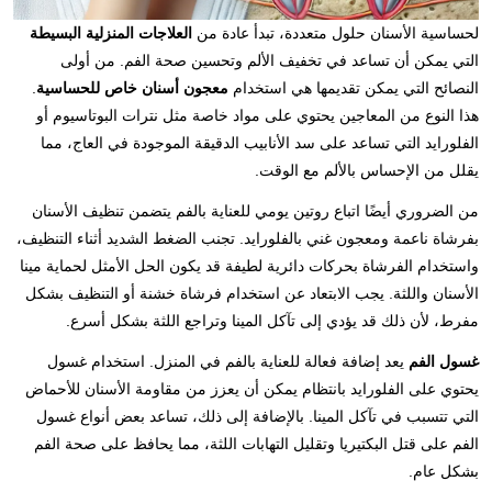
لحساسية الأسنان حلول متعددة، تبدأ عادة من
العلاجات المنزلية البسيطة
التي يمكن أن تساعد في تخفيف الألم وتحسين صحة الفم. من أولى
النصائح التي يمكن تقديمها هي استخدام
معجون أسنان خاص للحساسية
.
هذا النوع من المعاجين يحتوي على مواد خاصة مثل نترات البوتاسيوم أو
الفلورايد التي تساعد على سد الأنابيب الدقيقة الموجودة في العاج، مما
يقلل من الإحساس بالألم مع الوقت.
من الضروري أيضًا اتباع روتين يومي للعناية بالفم يتضمن تنظيف الأسنان
بفرشاة ناعمة ومعجون غني بالفلورايد. تجنب الضغط الشديد أثناء التنظيف،
واستخدام الفرشاة بحركات دائرية لطيفة قد يكون الحل الأمثل لحماية مينا
الأسنان واللثة. يجب الابتعاد عن استخدام فرشاة خشنة أو التنظيف بشكل
مفرط، لأن ذلك قد يؤدي إلى تآكل المينا وتراجع اللثة بشكل أسرع.
غسول الفم
يعد إضافة فعالة للعناية بالفم في المنزل. استخدام غسول
يحتوي على الفلورايد بانتظام يمكن أن يعزز من مقاومة الأسنان للأحماض
التي تتسبب في تآكل المينا. بالإضافة إلى ذلك، تساعد بعض أنواع غسول
الفم على قتل البكتيريا وتقليل التهابات اللثة، مما يحافظ على صحة الفم
بشكل عام.