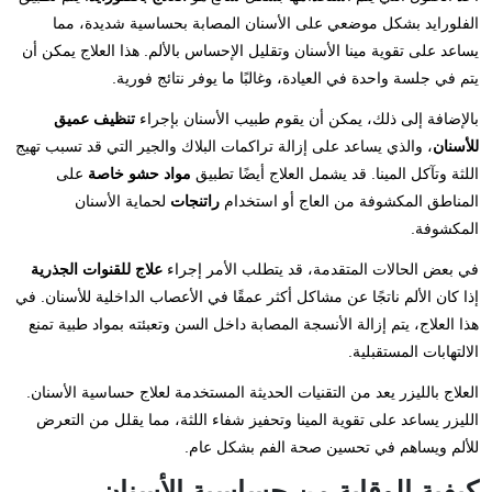
الفلورايد بشكل موضعي على الأسنان المصابة بحساسية شديدة، مما
يساعد على تقوية مينا الأسنان وتقليل الإحساس بالألم. هذا العلاج يمكن أن
يتم في جلسة واحدة في العيادة، وغالبًا ما يوفر نتائج فورية.
بالإضافة إلى ذلك، يمكن أن يقوم طبيب الأسنان بإجراء
تنظيف عميق
للأسنان
، والذي يساعد على إزالة تراكمات البلاك والجير التي قد تسبب تهيج
اللثة وتآكل المينا. قد يشمل العلاج أيضًا تطبيق
مواد حشو خاصة
على
المناطق المكشوفة من العاج أو استخدام
راتنجات
لحماية الأسنان
المكشوفة.
في بعض الحالات المتقدمة، قد يتطلب الأمر إجراء
علاج للقنوات الجذرية
إذا كان الألم ناتجًا عن مشاكل أكثر عمقًا في الأعصاب الداخلية للأسنان. في
هذا العلاج، يتم إزالة الأنسجة المصابة داخل السن وتعبئته بمواد طبية تمنع
الالتهابات المستقبلية.
العلاج بالليزر يعد من التقنيات الحديثة المستخدمة لعلاج حساسية الأسنان.
الليزر يساعد على تقوية المينا وتحفيز شفاء اللثة، مما يقلل من التعرض
للألم ويساهم في تحسين صحة الفم بشكل عام.
كيفية الوقاية من حساسية الأسنان